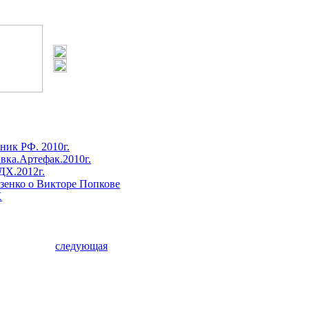
ник РФ. 2010г.
вка.Артефак.2010г.
ДХ.2012г.
зенко о Викторе Попкове
Х
следующая