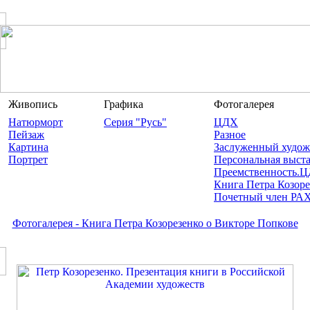
Живопись
Графика
Фотогалерея
Натюрморт
Серия "Русь"
ЦДХ
Пейзаж
Разное
Картина
Заслуженный худож
Портрет
Персональная выста
Преемственность.Ц
Книга Петра Козоре
Почетный член РА
Фотогалерея - Книга Петра Козорезенко о Викторе Попкове